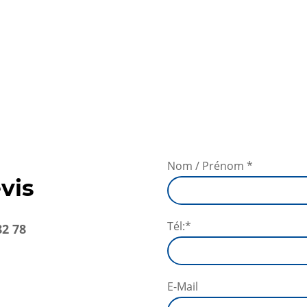
Nom / Prénom
*
vis
Tél:
*
82 78
E-Mail