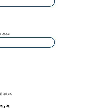
éresse
atoires
voyer