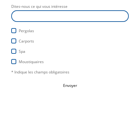
Dites-nous ce qui vous intéresse
Pergolas
Carports
Spa
Moustiquaires
* Indique les champs obligatoires
Envoyer
Tous droits réservés.
Bluehomecreation ©
Mentions légales
Politique de confidentialité
|
|
CGV