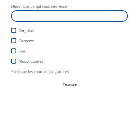
Dites-nous ce qui vous intéresse
Pergolas
Carports
Spa
Moustiquaires
* Indique les champs obligatoires
Envoyer
Tous droits réservés.
Bluehomecreation ©
Mentions légales
Politique de confidentialité
|
|
CGV